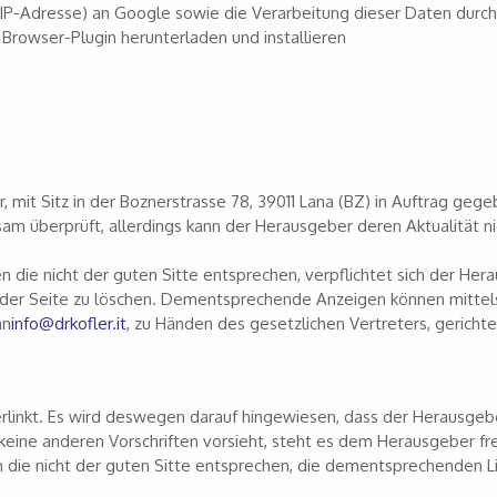
 IP-Adresse) an Google sowie die Verarbeitung dieser Daten durc
Browser-Plugin herunterladen und installieren
r, mit Sitz in der Boznerstrasse 78, 39011 Lana (BZ) in Auftrag gege
am überprüft, allerdings kann der Herausgeber deren Aktualität ni
 die nicht der guten Sitte entsprechen, verpflichtet sich der Her
on der Seite zu löschen. Dementsprechende Anzeigen können mittel
an
info@drkofler.it
, zu Händen des gesetzlichen Vertreters, gericht
 verlinkt. Es wird deswegen darauf hingewiesen, dass der Herausgeb
eine anderen Vorschriften vorsieht, steht es dem Herausgeber frei
n die nicht der guten Sitte entsprechen, die dementsprechenden L