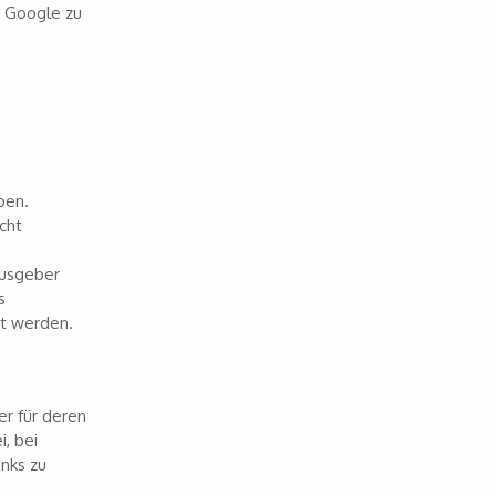
h Google zu
ben.
cht
ausgeber
s
et werden.
er für deren
, bei
inks zu