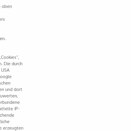
e oben
ers
en.
„Cookies“,
. Die durch
n USA
Google
schen
en und dort
zuwerten,
verbundene
ttelte IP-
echende
liche
ie erzeugten