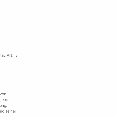
äß Art. 13
 von
age des
ung,
ng seiner