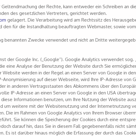
zur Geltendmachung der Rechte, kann entweder ein Schreiben an di
änden des gesetzlichen Vertreters, gerichtet werden.
com
gelagert. Die Verarbeitung wird am Rechtssitz des Herausgeb
und den für die Instandhaltung beauftragten Webmaster, sowie vom
ung benannten Zwecke verwendet und nicht an Dritte weitergegeb
st der Google Inc. („Google“). Google Analytics verwendet sog. 
ie eine Analyse der Benutzung der Website durch Sie ermöglichen
r Website werden in der Regel an einen Server von Google in de
 IP-Anonymisierung auf dieser Webseite, wird Ihre IP-Adresse von 
 oder in anderen Vertragsstaaten des Abkommens über den Europäi
 volle IP-Adresse an einen Server von Google in den USA übertrag
e diese Informationen benutzen, um Ihre Nutzung der Website aus
nd um weitere mit der Websitenutzung und der Internetnutzung 
n. Die im Rahmen von Google Analytics von Ihrem Browser übermi
ührt. Sie können die Speicherung der Cookies durch eine entspr
edoch darauf hin, dass Sie in diesem Fall gegebenenfalls nicht sämt
. Es ist darüber hinaus möglich die Erfassung der durch das Cook