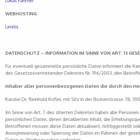
Lukas Fahrner
WEBHOSTING
Limitis
DATENSCHUTZ – INFORMATION IM SINNE VON ART. 13 GES
Für eventuell gesammelte persönliche Daten informiert die Kanz
des Gesetzesvertretenden Dekretes Nr. 196/2003, den Betroff
Inhaber aller personenbezogenen Daten die durch den He
Kanzlei Dr. Reinhold Kofler, mit Sitz in der Boznerstrasse 78, 390
Im Sinne von Art. 7 des zitierten Dekretes haben alle Persone
persönlichen Daten, deren detaillierten Inhalt, die Erhebungsq
Betroffenen müssen diese Daten aktualisiert, richtiggestellt o
Anonymisierung oder Sperrung der Daten im Rahmen der gesetzl
Daten zu Werbezwecken verbieten.